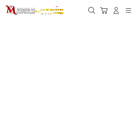
Skip
to
Cari
Troli
Login
Navigation
content