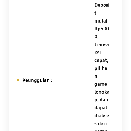
Deposi
t
mulai
Rp500
0,
transa
ksi
cepat,
piliha
n
Keunggulan :
game
lengka
p, dan
dapat
diakse
s dari